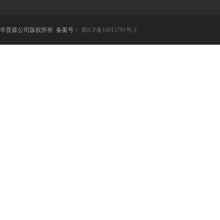
辛普森公司版权所有 备案号：
蜀ICP备14015791号-3